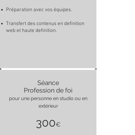
Préparation avec vos équipes.
Transfert des contenus en definition
web et haute definition.
Séance
Profession de foi
pour une personne en studio ou en
extérieur
300
€