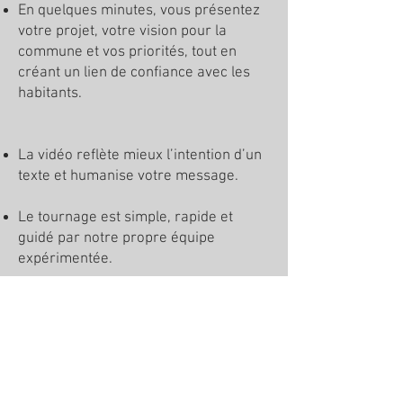
En quelques minutes, vous présentez
votre projet, votre vision pour la
commune et vos priorités, tout en
créant un lien de confiance avec les
habitants.
La vidéo reflète mieux l’intention d’un
texte et humanise votre message.
Le tournage est simple, rapide et
guidé par notre propre équipe
expérimentée.
Séance
Profession de foi
illustrée
par des images de la ville