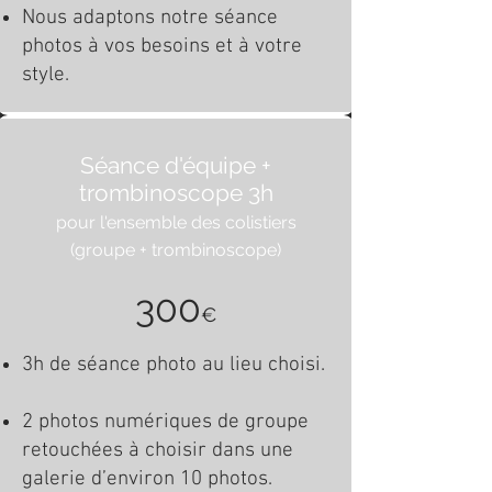
Nous adaptons notre séance
photos à vos besoins et à votre
style.
Séance d'équipe +
trombinoscope 3h
pour l'ensemble des colistiers
(groupe + trombinoscope)
300
€
3h de séance photo au lieu choisi.
2 photos numériques de groupe
retouchées à choisir dans une
galerie d’environ 10 photos.